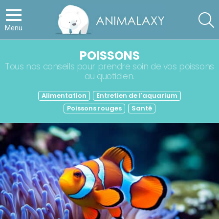
S
Menu
POISSONS
Tous nos conseils pour prendre soin de vos poissons
au quotidien.
SUBTERMS
Alimentation
Entretien de l'aquarium
Poissons rouges
Santé
LATEST
STORIES