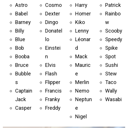
Astro
Cosmo
Harry
Patrick
Babel
Dexter
Homer
Rainbo
Barney
Dingo
Kiko
w
Billy
Donatel
Lenny
Scooby
Blue
lo
Léonar
Speedy
Bob
Einstei
d
Spike
Booba
n
Mack
Spot
Bruce
Elvis
Mauric
Sushi
Bubble
Flash
e
Stew
s
Flipper
Merlin
Taco
Captain
Francis
Nemo
Wally
Jack
Franky
Neptun
Wasabi
Casper
Freddy
e
Nigel