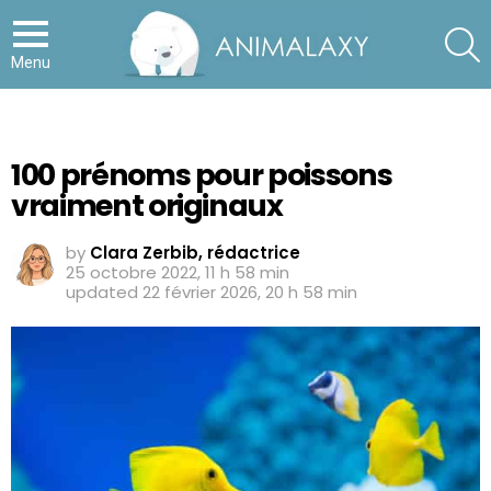
S
Menu
100 prénoms pour poissons
vraiment originaux
by
Clara Zerbib, rédactrice
25 octobre 2022, 11 h 58 min
updated
22 février 2026, 20 h 58 min