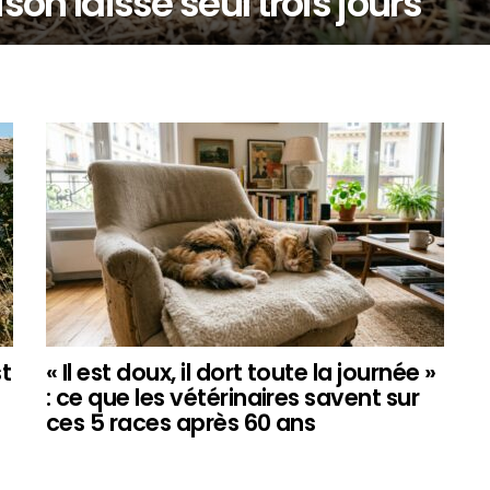
on laissé seul trois jours
st
« Il est doux, il dort toute la journée »
: ce que les vétérinaires savent sur
ces 5 races après 60 ans