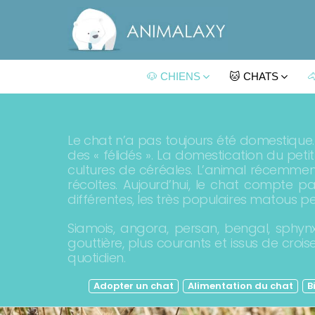
🐶 CHIENS
🐱 CHATS

Le chat n’a pas toujours été domestique
des « félidés ». La domestication du peti
cultures de céréales. L’animal récemmen
récoltes. Aujourd’hui, le chat compte
différentes, les très populaires matous pe
Siamois, angora, persan, bengal, sphy
gouttière, plus courants et issus de cro
quotidien.
SUBTERMS
Adopter un chat
Alimentation du chat
B
LATEST