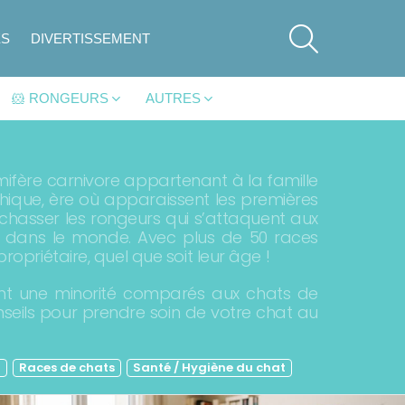
SEARCH
ES
DIVERTISSEMENT
🐹 RONGEURS
AUTRES
ifère carnivore appartenant à la famille
ithique, ère où apparaissent les premières
chasser les rongeurs qui s’attaquent aux
s dans le monde. Avec plus de 50 races
ropriétaire, quel que soit leur âge !
ent une minorité comparés aux chats de
nseils pour prendre soin de votre chat au
t
Races de chats
Santé / Hygiène du chat