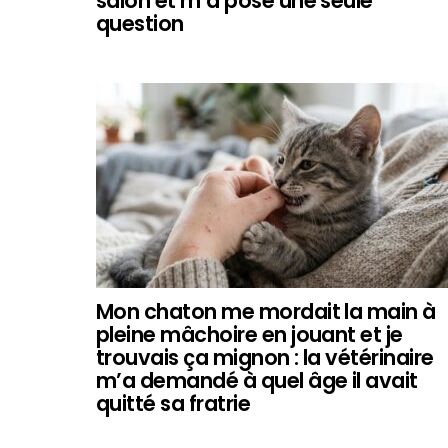
salon et m’a posé une seule
question
Mon chaton me mordait la main à
pleine mâchoire en jouant et je
trouvais ça mignon : la vétérinaire
m’a demandé à quel âge il avait
quitté sa fratrie