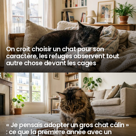
On croit choisir un chat pour son
caractère, les refuges observent tout
autre chose devant les cages
« Je pensais adopter un gros chat câlin »
: ce que la première année avec un