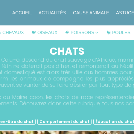
ACCUEIL
ACTUALITÉS
CAUSE ANIMALE
ASTUC
 CHEVAUX
🐦 OISEAUX
🐠 POISSONS
🐔 POULES
CHATS
. Celui-ci descend du chat sauvage d’Afrique, mamm
t félin ne daterait pas d’hier, et remonterait au Néol
t domestiqué est alors très utile aux hommes pour 
 parmi les animaux de compagnie les plus apprécié
uvent se vanter de se faire désirer par tout type de p
nx ou Maine coon, les chats de race représenterai
isements. Découvrez dans cette rubrique, tous nos co
ien-être du chat
Comportement du chat
Éducation du cha