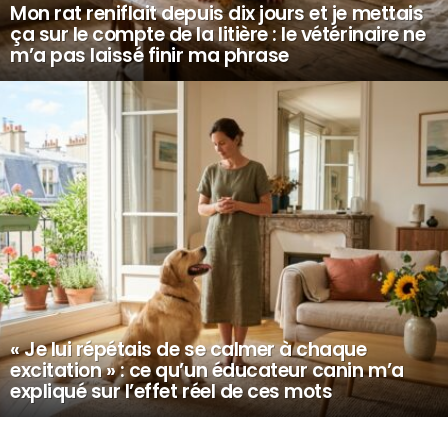
Mon rat reniflait depuis dix jours et je mettais
ça sur le compte de la litière : le vétérinaire ne
m’a pas laissé finir ma phrase
« Je lui répétais de se calmer à chaque
excitation » : ce qu’un éducateur canin m’a
expliqué sur l’effet réel de ces mots