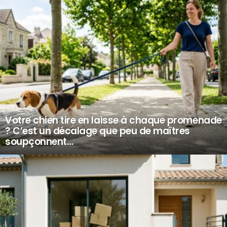
Votre chien tire en laisse à chaque promenade
? C’est un décalage que peu de maîtres
soupçonnent…