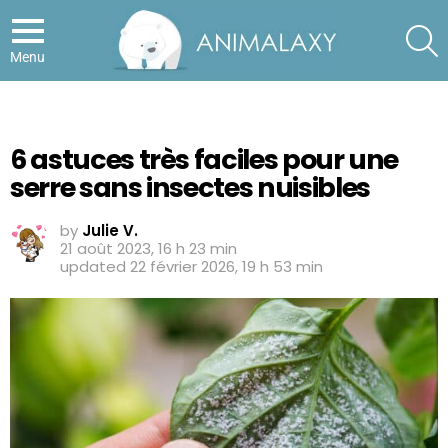
S
Menu
6 astuces très faciles pour une
serre sans insectes nuisibles
by
Julie V.
21 août 2023, 16 h 23 min
updated
22 février 2026, 19 h 53 min