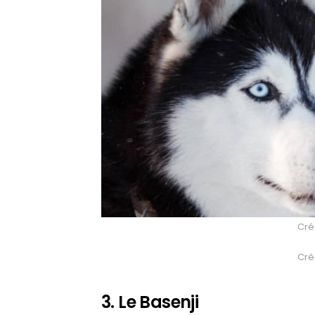
Créd
Créd
3. Le Basenji