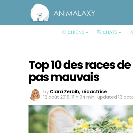
🐶 CHIENS
🐱 CHATS

Top 10 des races de
pas mauvais
by
Clara Zerbib, rédactrice
12 août 2018, 11 h 04 min
updated
13 octo