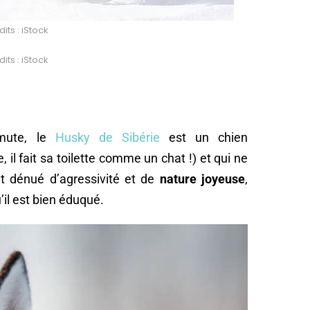
its : iStock
its : iStock
mute, le
Husky de Sibérie
est un chien
 il fait sa toilette comme un chat !) et qui ne
 dénué d’agressivité et de
nature joyeuse
,
’il est bien éduqué.