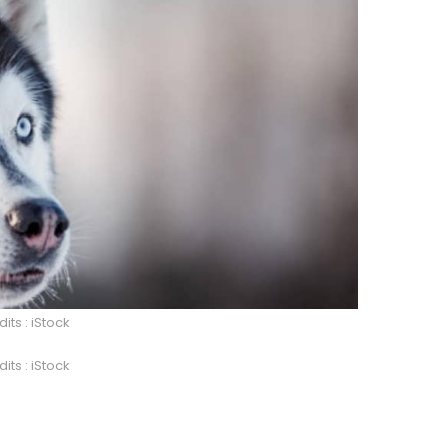
its : iStock
its : iStock