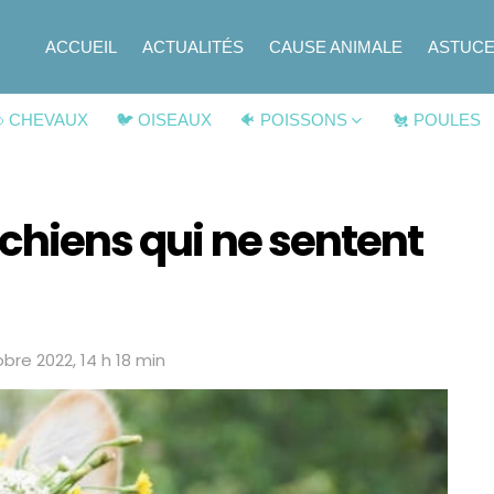
ACCUEIL
ACTUALITÉS
CAUSE ANIMALE
ASTUC
 CHEVAUX
🐦 OISEAUX
🐠 POISSONS
🐔 POULES
 chiens qui ne sentent
bre 2022, 14 h 18 min