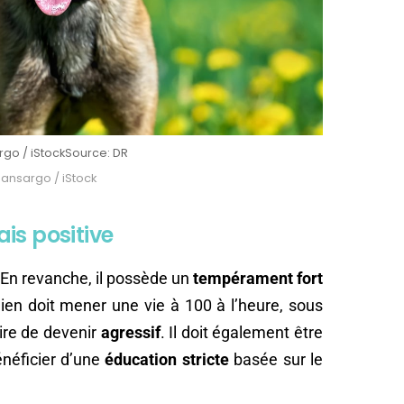
rgo / iStock
Source: DR
Sansargo / iStock
is positive
 En revanche, il possède un
tempérament fort
hien doit mener une vie à 100 à l’heure, sous
oire de devenir
agressif
. Il doit également être
énéficier d’une
éducation stricte
basée sur le