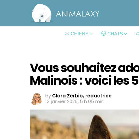
🐶 CHIENS
🐱 CHATS

Vous souhaitez ado
Malinois : voici les 
by
Clara Zerbib, rédactrice
13 janvier 2026, 5 h 05 min