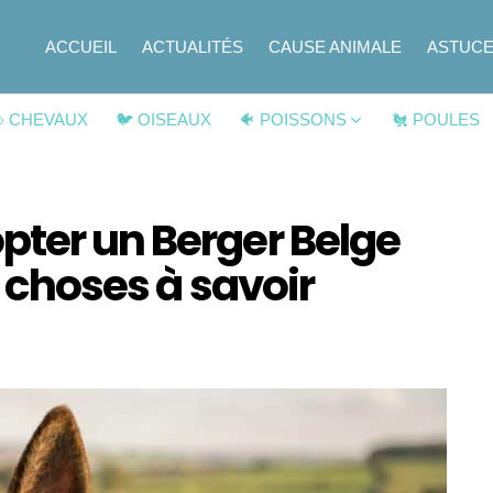
ACCUEIL
ACTUALITÉS
CAUSE ANIMALE
ASTUC
 CHEVAUX
🐦 OISEAUX
🐠 POISSONS
🐔 POULES
pter un Berger Belge
5 choses à savoir