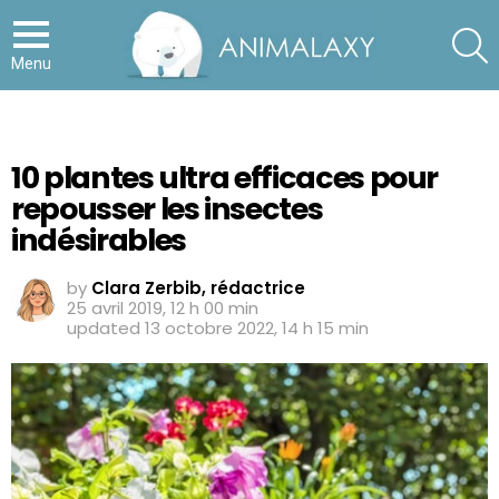
S
Menu
10 plantes ultra efficaces pour
repousser les insectes
indésirables
by
Clara Zerbib, rédactrice
25 avril 2019, 12 h 00 min
updated
13 octobre 2022, 14 h 15 min