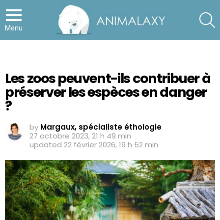
S
Menu
Les zoos peuvent-ils contribuer à
préserver les espèces en danger
?
by
Margaux, spécialiste éthologie
27 octobre 2023, 21 h 49 min
updated
22 février 2026, 19 h 52 min