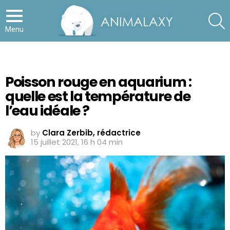
S
Menu
Poisson rouge en aquarium :
quelle est la température de
l’eau idéale ?
by
Clara Zerbib, rédactrice
15 juillet 2021, 16 h 04 min