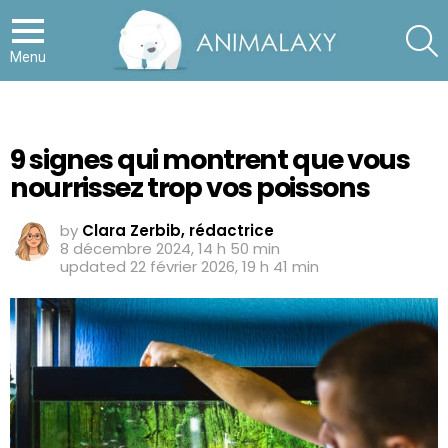
S
Menu
9 signes qui montrent que vous
nourrissez trop vos poissons
by
Clara Zerbib, rédactrice
8 décembre 2024, 14 h 50 min
updated
22 février 2026, 19 h 41 min