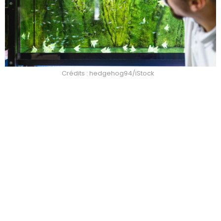
Crédits : hedgehog94/iStock