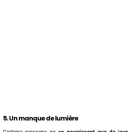
5. Un manque de lumière
Certains poissons ne
se nourrissent que de jour
.