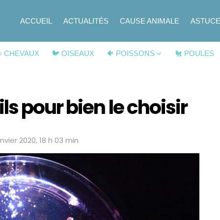
ACCUEIL
ACTUALITÉS
CAUSE ANIMALE
ASTUC
 CHEVAUX
🐦 OISEAUX
🐠 POISSONS
🐔 POULES
s pour bien le choisir
anvier 2020, 18 h 03 min