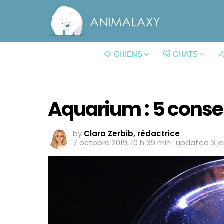
🐶 CHIENS
🐱 CHATS

Aquarium : 5 conseil
by
Clara Zerbib, rédactrice
7 octobre 2019, 10 h 39 min
updated
3 j