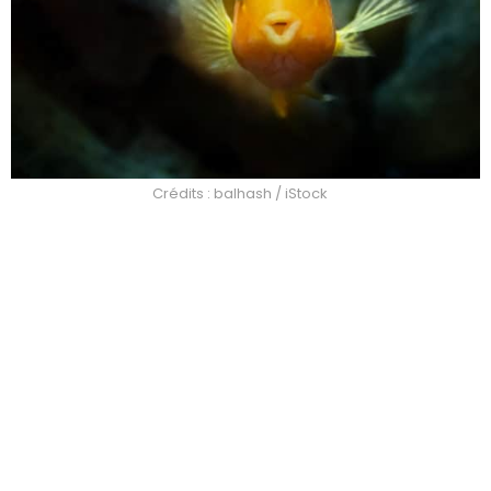
Crédits : balhash / iStock