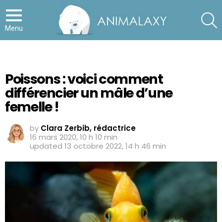
S
Menu
Poissons : voici comment
différencier un mâle d’une
femelle !
by
Clara Zerbib, rédactrice
16 mars 2020, 10 h 10 min
updated
13 octobre 2022, 14 h 46 min