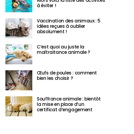
Alors voici la liste des activités
à éviter !
Vaccination des animaux : 5
idées reçues à oublier
absolument !
C’est quoi au juste la
maltraitance animale ?
Œufs de poules : comment
bien les choisir ?
Souffrance animale : bientôt
la mise en place d’un
certificat d’engagement