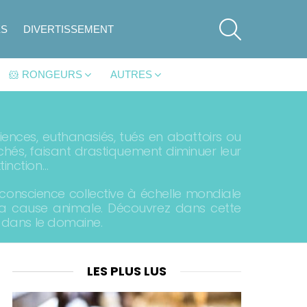
SEARCH
ES
DIVERTISSEMENT
🐹 RONGEURS
AUTRES
ences, euthanasiés, tués en abattoirs ou
erchés, faisant drastiquement diminuer leur
tinction…
conscience collective à échelle mondiale
 la cause animale. Découvrez dans cette
s dans le domaine.
LES PLUS LUS