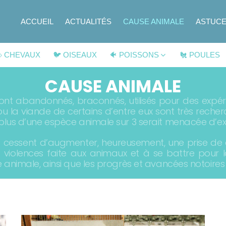
ACCUEIL
ACTUALITÉS
CAUSE ANIMALE
ASTUC
 CHEVAUX
🐦 OISEAUX
🐠 POISSONS
🐔 POULES
CAUSE ANIMALE
nt abandonnés, braconnés, utilisés pour des expéri
ir ou la viande de certains d’entre eux sont très rech
 plus d’une espèce animale sur 3 serait menacée d’ex
ne cessent d’augmenter, heureusement, une prise de 
es violences faite aux animaux et à se battre pour
se animale, ainsi que les progrès et avancées notoire