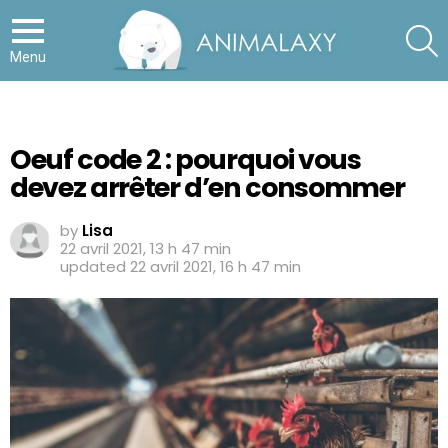
S
Menu
Oeuf code 2 : pourquoi vous
devez arrêter d’en consommer
by
Lisa
22 avril 2021, 13 h 47 min
updated
22 avril 2021, 16 h 47 min