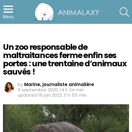
S
Menu
Un zoo responsable de
maltraitances ferme enfin ses
portes : une trentaine d’animaux
sauvés !
by
Marine, journaliste animalière
9 septembre 2020, 14 h 24 min
updated
16 juin 2023, 0 h 55 min