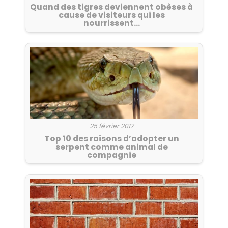
Quand des tigres deviennent obèses à
cause de visiteurs qui les
nourrissent…
25 février 2017
Top 10 des raisons d’adopter un
serpent comme animal de
compagnie