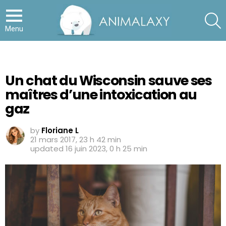
S
Menu
Un chat du Wisconsin sauve ses
maîtres d’une intoxication au
gaz
by
Floriane L
21 mars 2017, 23 h 42 min
updated
16 juin 2023, 0 h 25 min