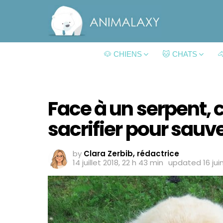
🐶 CHIENS
🐱 CHATS

Face à un serpent, c
sacrifier pour sauv
by
Clara Zerbib, rédactrice
14 juillet 2018, 22 h 43 min
updated
16 ju