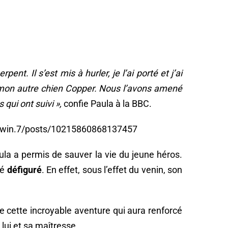
pent. Il s’est mis à hurler, je l’ai porté et j’ai
c mon autre chien Copper. Nous l’avons amené
 qui ont suivi »,
confie Paula à la BBC.
dwin.7/posts/10215860868137457
ula a permis de sauver la vie du jeune héros.
vé
défiguré
. En effet, sous l’effet du venin, son
 cette incroyable aventure qui aura renforcé
 lui et sa maîtresse.