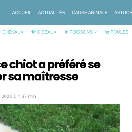
ACCUEIL
ACTUALITÉS
CAUSE ANIMALE
ASTUC
 CHEVAUX
🐦 OISEAUX
🐠 POISSONS
🐔 POULES
e chiot a préféré se
er sa maîtresse
in 2023, 0 h 37 min