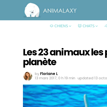
🐶 CHIENS
🐱 CHATS

Les 23 animaux les 
planète
by
Floriane L
13 mars 2017, 0 h 19 min
updated
13 octo