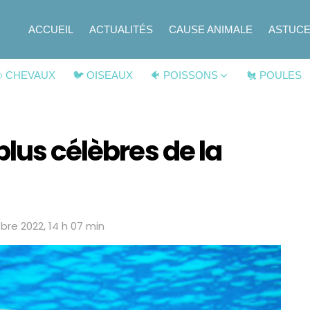
ACCUEIL
ACTUALITÉS
CAUSE ANIMALE
ASTUC
 CHEVAUX
🐦 OISEAUX
🐠 POISSONS
🐔 POULES
plus célèbres de la
bre 2022, 14 h 07 min