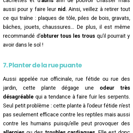
cachettes et d’
abris
afin de pouvoir chasser mais
aussi pour y faire leur
nid
. Ainsi, veillez à retirer tout
ce qui traîne : plaques de tôle, piles de bois, gravats,
bâches, jouets, chaussures… De plus, il est même
recommandé d’
obturer tous les trous
qu’il pourrait y
avoir dans le sol !
7. Planter de la rue puante
Aussi appelée rue officinale, rue fétide ou rue des
jardin, cette plante dégage une
odeur très
désagréable
qui a tendance à faire fuir les serpents.
Seul petit problème : cette plante à l’odeur fétide n’est
pas seulement efficace contre les reptiles mais aussi
contre les humains puisqu’elle peut provoquer des
allergies
ou des
troubles cardiaques
. Elle est donc