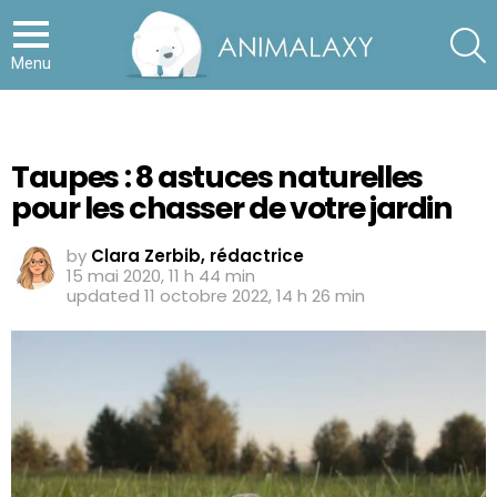
S
Menu
Taupes : 8 astuces naturelles
pour les chasser de votre jardin
by
Clara Zerbib, rédactrice
15 mai 2020, 11 h 44 min
updated
11 octobre 2022, 14 h 26 min