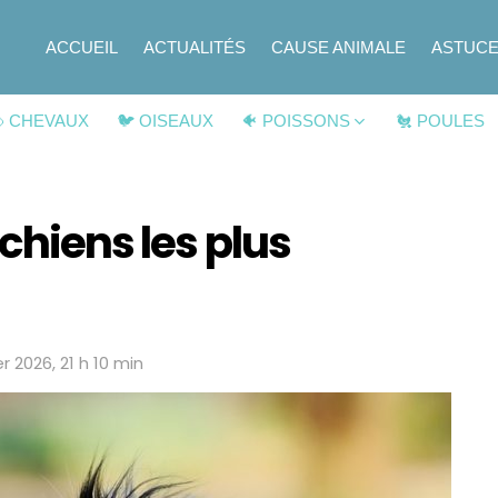
ACCUEIL
ACTUALITÉS
CAUSE ANIMALE
ASTUC
 CHEVAUX
🐦 OISEAUX
🐠 POISSONS
🐔 POULES
chiens les plus
er 2026, 21 h 10 min