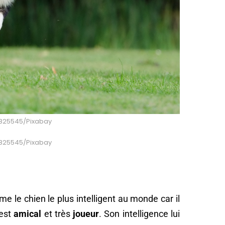
: 825545/Pixabay
: 825545/Pixabay
e le chien le plus intelligent au monde car il
 est
amical
et très
joueur
. Son intelligence lui