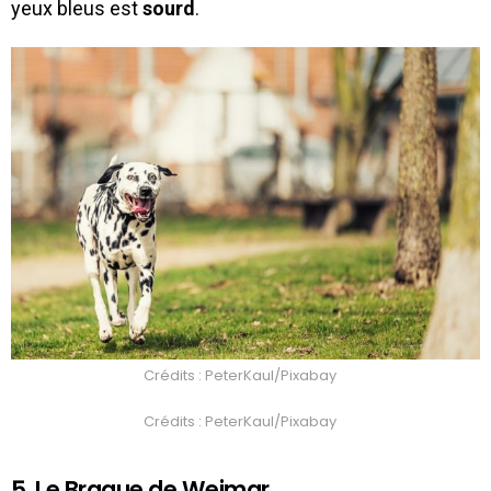
yeux bleus est
sourd
.
Crédits : PeterKaul/Pixabay
Crédits : PeterKaul/Pixabay
5. Le Braque de Weimar