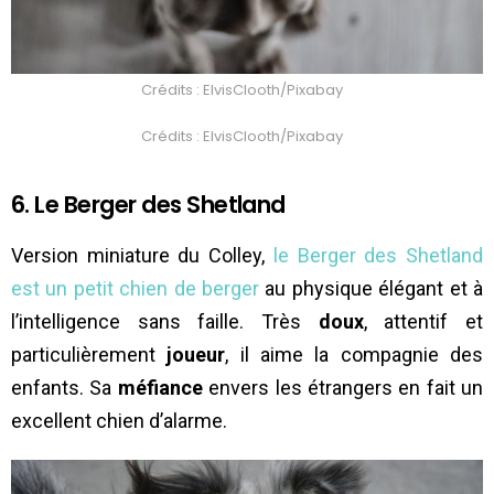
Crédits : ElvisClooth/Pixabay
Crédits : ElvisClooth/Pixabay
6. Le Berger des Shetland
Version miniature du Colley,
le Berger des Shetland
est un petit chien de berger
au physique élégant et à
l’intelligence sans faille. Très
doux
, attentif et
particulièrement
joueur
, il aime la compagnie des
enfants. Sa
méfiance
envers les étrangers en fait un
excellent chien d’alarme.