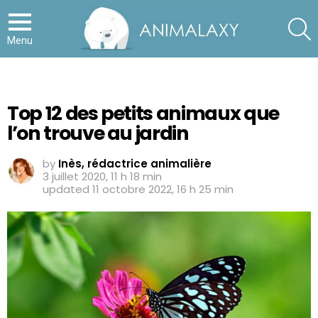
S
Menu
Top 12 des petits animaux que
l’on trouve au jardin
by
Inès, rédactrice animalière
3 juillet 2020, 11 h 18 min
updated
11 octobre 2022, 16 h 25 min