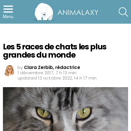
S
Menu
Les 5 races de chats les plus
grandes du monde
by
Clara Zerbib, rédactrice
1 décembre 2017, 7 h 13 min
updated
13 octobre 2022, 14 h 17 min