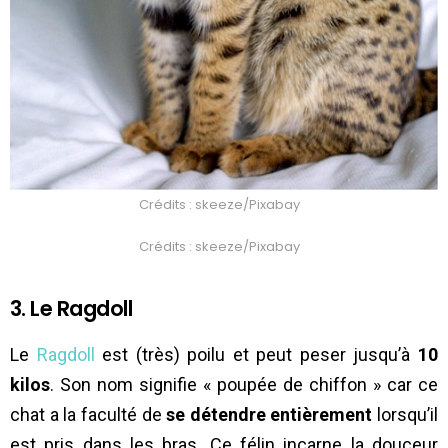
Crédits : skeeze/Pixabay
Crédits : skeeze/Pixabay
3. Le Ragdoll
Le
Ragdoll
est (très) poilu et peut peser jusqu’à
10
kilos
. Son nom signifie « poupée de chiffon » car ce
chat a la faculté de
se détendre entièrement
lorsqu’il
est pris dans les bras. Ce félin incarne la douceur