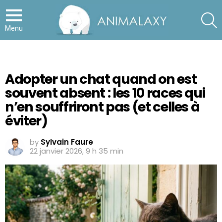
S
Menu
Adopter un chat quand on est
souvent absent : les 10 races qui
n’en souffriront pas (et celles à
éviter)
by
Sylvain Faure
22 janvier 2026, 9 h 35 min