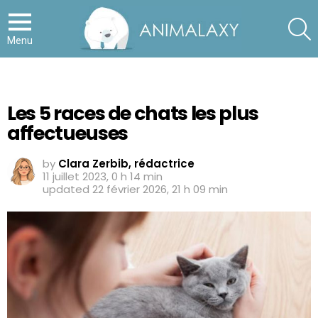
S
Menu
Les 5 races de chats les plus
affectueuses
by
Clara Zerbib, rédactrice
11 juillet 2023, 0 h 14 min
updated
22 février 2026, 21 h 09 min