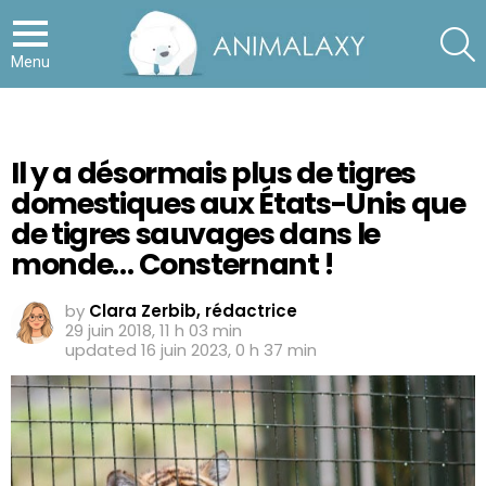
S
Menu
Il y a désormais plus de tigres
domestiques aux États-Unis que
de tigres sauvages dans le
monde… Consternant !
by
Clara Zerbib, rédactrice
29 juin 2018, 11 h 03 min
updated
16 juin 2023, 0 h 37 min