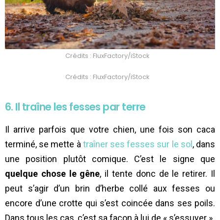
Crédits : FluxFactory/iStock
Crédits : FluxFactory/iStock
6. Il traîne les fesses par terre
Il arrive parfois que votre chien, une fois son caca
terminé, se mette à
traîner ses fesses sur le sol
, dans
une position plutôt comique. C’est le signe que
quelque chose le gêne
, il tente donc de le retirer. Il
peut s’agir d’un brin d’herbe collé aux fesses ou
encore d’une crotte qui s’est coincée dans ses poils.
Dans tous les cas, c’est sa façon à lui de « s’essuyer ».