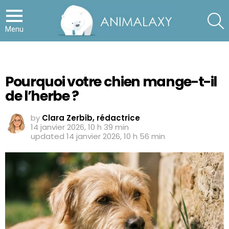
S
Menu
Pourquoi votre chien mange-t-il
de l’herbe ?
by
Clara Zerbib, rédactrice
14 janvier 2026, 10 h 39 min
updated
14 janvier 2026, 10 h 56 min