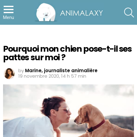
S
Menu
Pourquoi mon chien pose-t-il ses
pattes sur moi ?
by
Marine, journaliste animalière
19 novembre 2020, 14 h 57 min