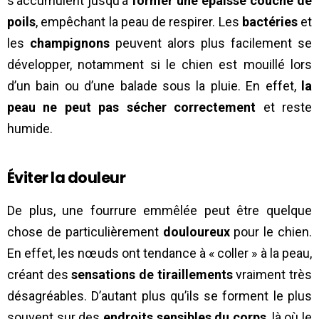
s’accumulent jusqu’à
former une épaisse couche de
poils
, empêchant la peau de respirer. Les
bactéries
et
les
champignons
peuvent alors plus facilement se
développer, notamment si le chien est mouillé lors
d’un bain ou d’une balade sous la pluie. En effet,
la
peau ne peut pas sécher correctement
et reste
humide.
Éviter la douleur
De plus, une fourrure emmêlée peut être quelque
chose de particulièrement
douloureux
pour le chien.
En effet, les nœuds ont tendance à « coller » à la peau,
créant des
sensations de tiraillements
vraiment très
désagréables. D’autant plus qu’ils se forment le plus
souvent sur des
endroits sensibles du corps
, là où le