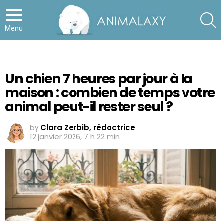
S
Menu
Un chien 7 heures par jour à la
maison : combien de temps votre
animal peut-il rester seul ?
by
Clara Zerbib, rédactrice
12 janvier 2026, 7 h 22 min