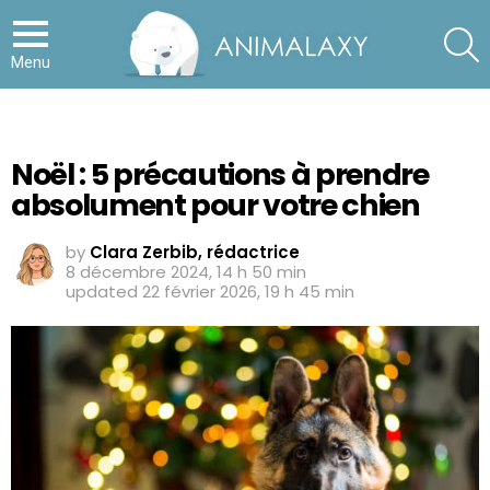
S
Menu
Noël : 5 précautions à prendre
absolument pour votre chien
by
Clara Zerbib, rédactrice
8 décembre 2024, 14 h 50 min
updated
22 février 2026, 19 h 45 min