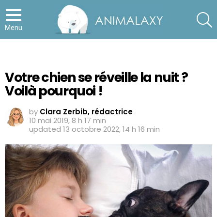
S
Menu
Votre chien se réveille la nuit ?
Voilà pourquoi !
by
Clara Zerbib, rédactrice
10 mai 2019, 8 h 17 min
updated
13 octobre 2022, 14 h 16 min