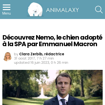
S
Menu
Découvrez Nemo, le chien adopté
à la SPA par Emmanuel Macron
by
Clara Zerbib, rédactrice
31 août 2017, 7 h 27 min
updated
16 juin 2023, 0 h 26 min