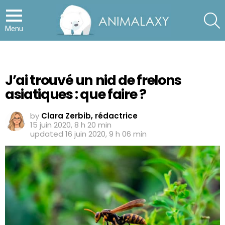
S
Menu
J’ai trouvé un nid de frelons
asiatiques : que faire ?
by
Clara Zerbib, rédactrice
15 juin 2020, 8 h 20 min
updated
16 juin 2020, 9 h 06 min