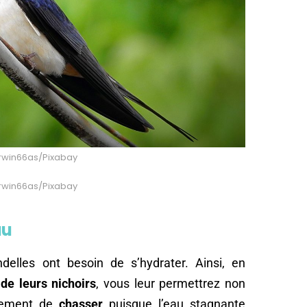
erwin66as/Pixabay
erwin66as/Pixabay
au
elles ont besoin de s’hydrater. Ainsi, en
de leurs nichoirs
, vous leur permettrez non
lement de
chasser
puisque l’eau stagnante