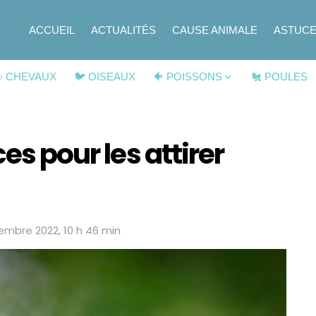
ACCUEIL
ACTUALITÉS
CAUSE ANIMALE
ASTUC
 CHEVAUX
🐦 OISEAUX
🐠 POISSONS
🐔 POULES
es pour les attirer
embre 2022, 10 h 46 min