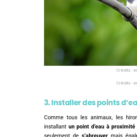
Crédits : 
Crédits : 
3. Installer des points d’e
Comme tous les animaux, les hirond
installant
un point d’eau à proximité 
seulement de
s’abreuver
mais éga