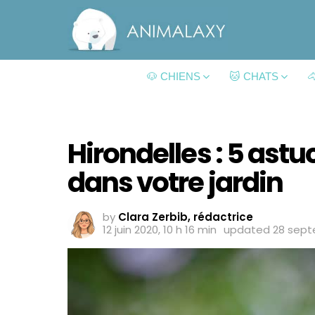
🐶 CHIENS
🐱 CHATS

Hirondelles : 5 astuc
dans votre jardin
by
Clara Zerbib, rédactrice
12 juin 2020, 10 h 16 min
updated
28 sept