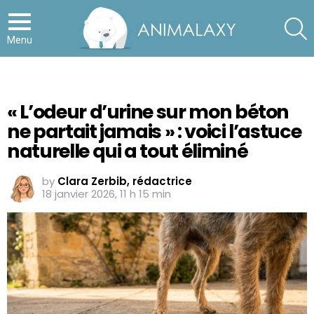
S
Menu
« L’odeur d’urine sur mon béton
ne partait jamais » : voici l’astuce
naturelle qui a tout éliminé
by
Clara Zerbib, rédactrice
18 janvier 2026, 11 h 15 min