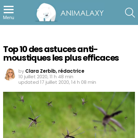
S
Menu
Top 10 des astuces anti-
moustiques les plus efficaces
by
Clara Zerbib, rédactrice
10 juillet 2020, 11 h 48 min
updated
17 juillet 2020, 14 h 08 min