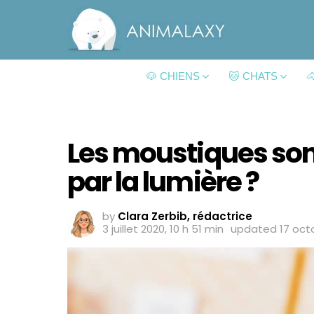
🐶 CHIENS
🐱 CHATS

Les moustiques sont
par la lumière ?
by
Clara Zerbib, rédactrice
3 juillet 2020, 10 h 51 min
updated
17 oct