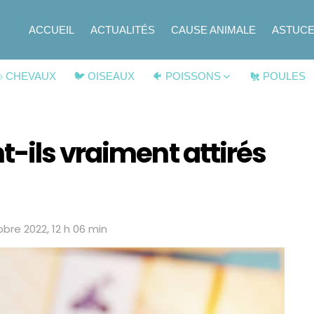
ACCUEIL
ACTUALITÉS
CAUSE ANIMALE
ASTUC
 CHEVAUX
🐦 OISEAUX
🐠 POISSONS
🐔 POULES
-ils vraiment attirés
obre 2022, 12 h 06 min