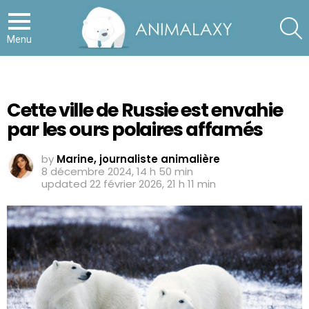
S
Menu
Cette ville de Russie est envahie
par les ours polaires affamés
by
Marine, journaliste animalière
8 décembre 2024, 14 h 50 min
updated
22 février 2026, 21 h 11 min