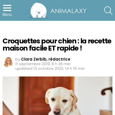
S
Menu
Croquettes pour chien : la recette
maison facile ET rapide !
by
Clara Zerbib, rédactrice
11 septembre 2019, 8 h 26 min
updated
13 octobre 2022, 14 h 16 min