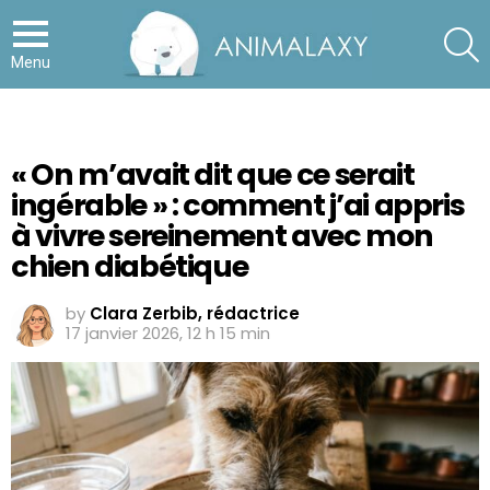
S
Menu
« On m’avait dit que ce serait
ingérable » : comment j’ai appris
à vivre sereinement avec mon
chien diabétique
by
Clara Zerbib, rédactrice
17 janvier 2026, 12 h 15 min