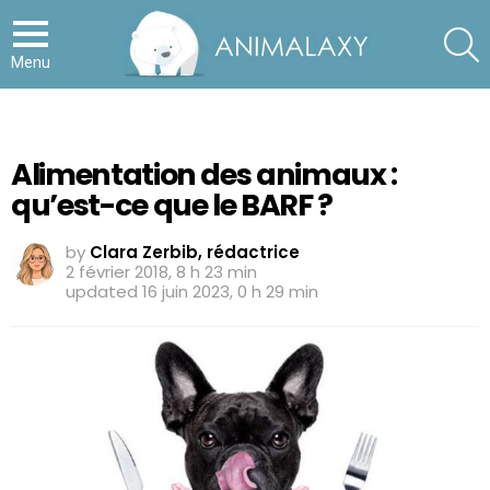
S
Menu
Alimentation des animaux :
qu’est-ce que le BARF ?
by
Clara Zerbib, rédactrice
2 février 2018, 8 h 23 min
updated
16 juin 2023, 0 h 29 min