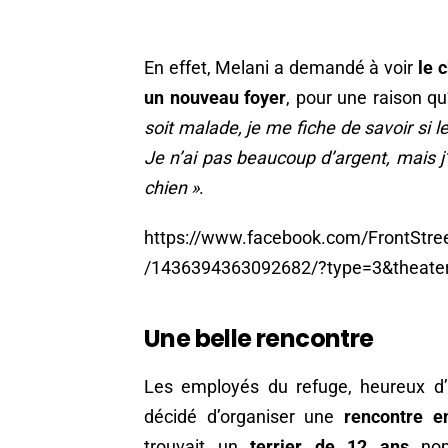
En effet, Melani a demandé à voir
le c
un nouveau foyer
, pour une raison qu’
soit malade, je me fiche de savoir si l
Je n’ai pas beaucoup d’argent, mais j’
chien »
.
https://www.facebook.com/FrontStr
/1436394363092682/?type=3&theate
Une belle rencontre
Les employés du refuge, heureux d
décidé d’organiser une
rencontre en
trouvait un
terrier de 12 ans
nom