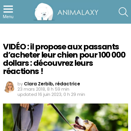
S
Menu
VIDÉO : il propose aux passants
d’acheter leur chien pour 100 000
dollars : découvrez leurs
réactions !
by
Clara Zerbib, rédactrice
23 mars 2018, 8 h 59 min
updated
16 juin 2023, 0 h 29 min