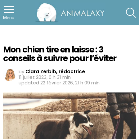
S
Menu
Mon chien tire en laisse : 3
conseils à suivre pour l’éviter
by
Clara Zerbib, rédactrice
11 juillet 2023, 0 h 31 min
updated
22 février 2026, 21 h 09 min